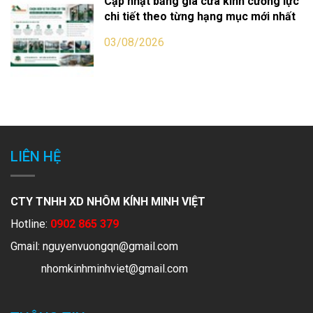
Cập nhật bảng giá cửa kính cường lực
chi tiết theo từng hạng mục mới nhất
03/08/2026
LIÊN HỆ
CTY TNHH XD NHÔM KÍNH MINH VIỆT
Hotline:
0902 865 379
Gmail:
nguyenvuongqn@gmail.com
nhomkinhminhviet@gmail.com