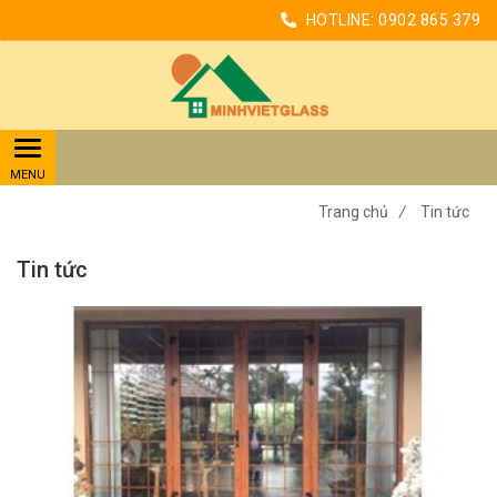
HOTLINE:
0902 865 379
Trang chủ
/
Tin tức
Tin tức