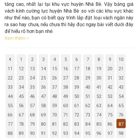
tăng cao, nhất lại tại khu vực huyện Nhà Bè. Vậy bảng giá
vách kính cường lực huyện Nhà Bè so với các khu vực khác
như thế nào, bạn có biết quy trình lắp đặt loại vách ngăn này
ra sao hay chưa, nếu chưa thì hãy đọc ngay bài viết dưới đây
để hiểu rõ hơn bạn nhé.
Xem thêm ››
1
2
3
4
5
6
7
8
9
10
11
12
13
14
15
16
17
18
19
20
21
22
23
24
25
26
27
28
29
30
31
32
33
34
35
36
37
38
39
40
41
42
43
44
45
46
47
48
49
50
51
52
53
54
55
56
57
58
59
60
61
62
63
64
65
66
67
68
69
70
71
72
73
74
75
76
77
78
79
80
81
82
83
84
85
86
87
88
89
90
91
92
93
94
95
96
97
98