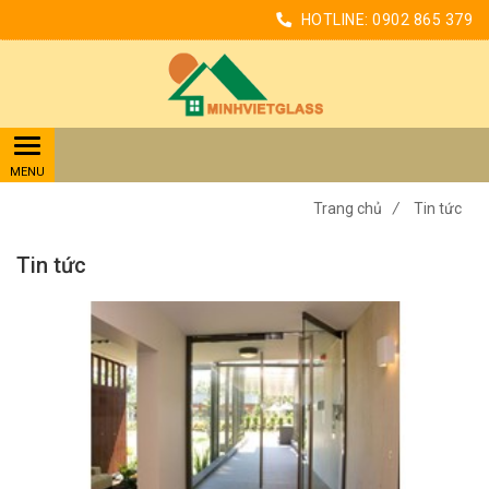
HOTLINE:
0902 865 379
Trang chủ
/
Tin tức
Tin tức