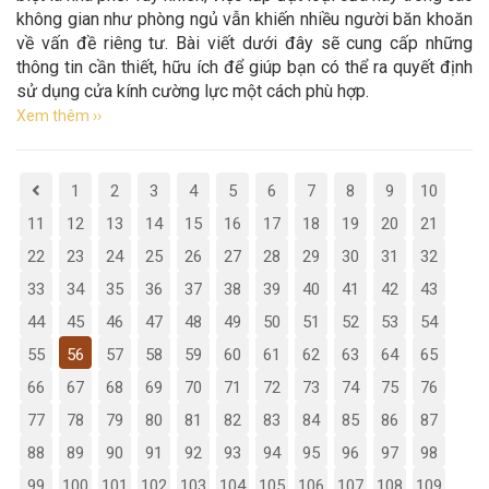
không gian như phòng ngủ vẫn khiến nhiều người băn khoăn
về vấn đề riêng tư. Bài viết dưới đây sẽ cung cấp những
thông tin cần thiết, hữu ích để giúp bạn có thể ra quyết định
sử dụng cửa kính cường lực một cách phù hợp.
Xem thêm ››
1
2
3
4
5
6
7
8
9
10
11
12
13
14
15
16
17
18
19
20
21
22
23
24
25
26
27
28
29
30
31
32
33
34
35
36
37
38
39
40
41
42
43
44
45
46
47
48
49
50
51
52
53
54
55
56
57
58
59
60
61
62
63
64
65
66
67
68
69
70
71
72
73
74
75
76
77
78
79
80
81
82
83
84
85
86
87
88
89
90
91
92
93
94
95
96
97
98
99
100
101
102
103
104
105
106
107
108
109