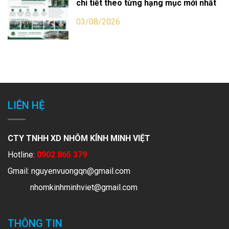
chi tiết theo từng hạng mục mới nhất
03/08/2026
LIÊN HỆ
CTY TNHH XD NHÔM KÍNH MINH VIỆT
Hotline:
0902 865 379
Gmail:
nguyenvuongqn@gmail.com
nhomkinhminhviet@gmail.com
THÔNG TIN