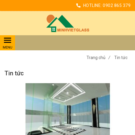
HOTLINE:
0902 865 379
Trang chủ
/
Tin tức
Tin tức