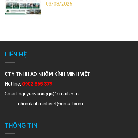
03/08/2026
LIÊN HỆ
CTY TNHH XD NHÔM KÍNH MINH VIỆT
Hotline:
0902 865 379
Gmail:
nguyenvuongqn@gmail.com
nhomkinhminhviet@gmail.com
THÔNG TIN