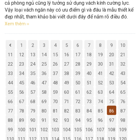
cả phòng ngủ cũng lý tưởng sử dụng vách kính cường lực.
Vậy loại vách ngăn này có ưu điểm gì và đâu là mẫu thiết kế
đẹp nhất, tham khảo bài viết dưới đây để nắm rõ điều đó.
Xem thêm ››
1
2
3
4
5
6
7
8
9
10
11
12
13
14
15
16
17
18
19
20
21
22
23
24
25
26
27
28
29
30
31
32
33
34
35
36
37
38
39
40
41
42
43
44
45
46
47
48
49
50
51
52
53
54
55
56
57
58
59
60
61
62
63
64
65
66
67
68
69
70
71
72
73
74
75
76
77
78
79
80
81
82
83
84
85
86
87
88
89
90
91
92
93
94
95
96
97
98
99
100
101
102
103
104
105
106
107
108
109
110
111
112
113
114
115
116
117
118
119
120