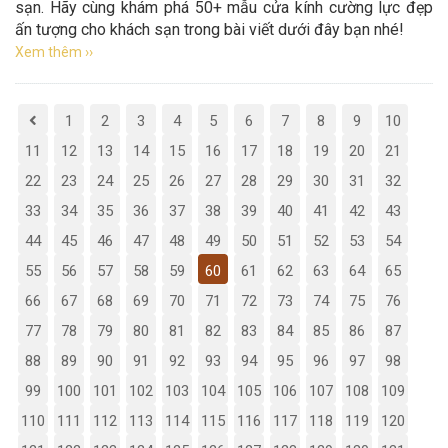
sạn. Hãy cùng khám phá 50+ mẫu cửa kính cường lực đẹp
ấn tượng cho khách sạn trong bài viết dưới đây bạn nhé!
Xem thêm ››
1
2
3
4
5
6
7
8
9
10
11
12
13
14
15
16
17
18
19
20
21
22
23
24
25
26
27
28
29
30
31
32
33
34
35
36
37
38
39
40
41
42
43
44
45
46
47
48
49
50
51
52
53
54
55
56
57
58
59
60
61
62
63
64
65
66
67
68
69
70
71
72
73
74
75
76
77
78
79
80
81
82
83
84
85
86
87
88
89
90
91
92
93
94
95
96
97
98
99
100
101
102
103
104
105
106
107
108
109
110
111
112
113
114
115
116
117
118
119
120