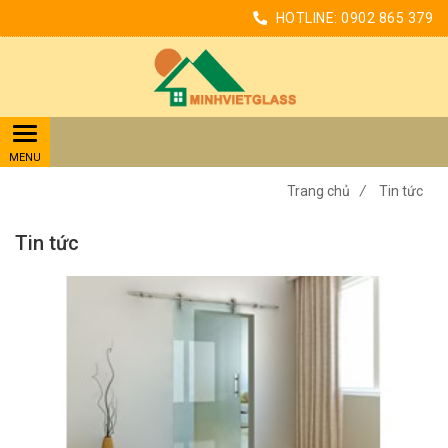
HOTLINE:
0902 865 379
Trang chủ
/
Tin tức
Tin tức