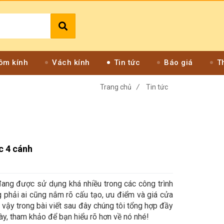
ôm kính
Vách kính
Tin tức
Báo giá
T
Trang chủ
/
Tin tức
c 4 cánh
đang được sử dụng khá nhiều trong các công trình
 phải ai cũng nắm rõ cấu tạo, ưu điểm và giá cửa
 vậy trong bài viết sau đây chúng tôi tổng hợp đầy
ày, tham khảo để bạn hiểu rõ hơn về nó nhé!