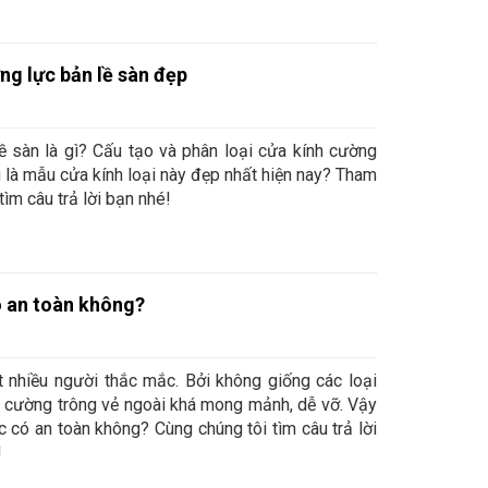
g lực bản lề sàn đẹp
ề sàn là gì? Cấu tạo và phân loại cửa kính cường
u là mẫu cửa kính loại này đẹp nhất hiện nay? Tham
tìm câu trả lời bạn nhé!
ó an toàn không?
t nhiều người thắc mắc. Bởi không giống các loại
h cường trông vẻ ngoài khá mong mảnh, dễ vỡ. Vậy
c có an toàn không? Cùng chúng tôi tìm câu trả lời
!
n nghi