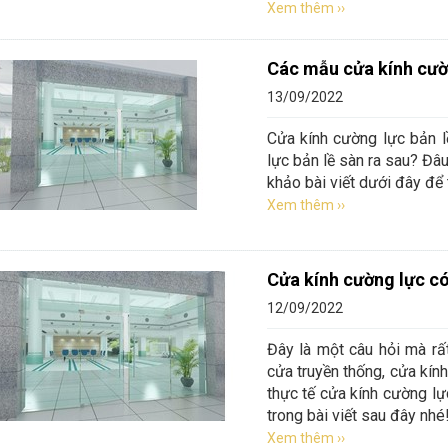
Xem thêm ››
Các mẫu cửa kính cườn
13/09/2022
Cửa kính cường lực bản l
lực bản lề sàn ra sau? Đâ
khảo bài viết dưới đây để 
Xem thêm ››
Cửa kính cường lực c
12/09/2022
Đây là một câu hỏi mà rấ
cửa truyền thống, cửa kín
thực tế cửa kính cường lự
trong bài viết sau đây nhé
t kế vách kính phòng tắm
Vách kính phòng tắm tiệ
Xem thêm ››