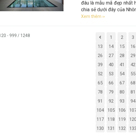
đâu là mẫu mã đẹp nhất h
chia sẻ dưới đây của Nhôm
Xem thêm ››
 120 - 999 / 1248
1
2
3
13
14
15
16
26
27
28
29
39
40
41
42
52
53
54
55
65
66
67
68
78
79
80
81
91
92
93
94
104
105
106
10
117
118
119
12
130
131
132
13