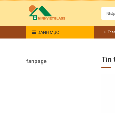
DANH MỤC
Tra
Tin 
fanpage