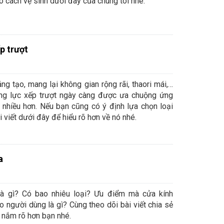
o cách vệ sinh dưới đây của chúng tôi nhé.
p trượt
áng tạo, mang lại không gian rộng rãi, thaori mái,…
ng lực xếp trượt ngày càng được ưa chuộng ứng
 nhiều hơn. Nếu bạn cũng có ý định lựa chọn loại
 viết dưới đây để hiểu rõ hơn về nó nhé.
a
là gì? Có bao nhiêu loại? Ưu điểm mà cửa kính
o người dùng là gì? Cùng theo dõi bài viết chia sẻ
 nắm rõ hơn bạn nhé.