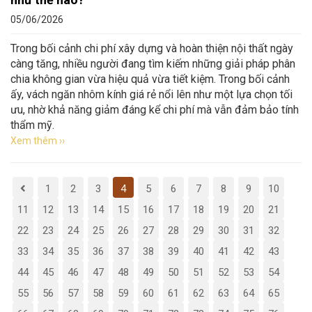
05/06/2026
Trong bối cảnh chi phí xây dựng và hoàn thiện nội thất ngày
càng tăng, nhiều người đang tìm kiếm những giải pháp phân
chia không gian vừa hiệu quả vừa tiết kiệm. Trong bối cảnh
ấy, vách ngăn nhôm kính giá rẻ nổi lên như một lựa chọn tối
ưu, nhờ khả năng giảm đáng kể chi phí mà vẫn đảm bảo tính
thẩm mỹ.
Xem thêm ››
1
2
3
4
5
6
7
8
9
10
11
12
13
14
15
16
17
18
19
20
21
22
23
24
25
26
27
28
29
30
31
32
33
34
35
36
37
38
39
40
41
42
43
44
45
46
47
48
49
50
51
52
53
54
55
56
57
58
59
60
61
62
63
64
65