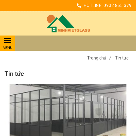
HOTLINE:
0902 865 379
Trang chủ
/
Tin tức
Tin tức