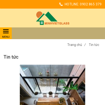
HOTLINE:
0902 865 379
Trang chủ
/
Tin tức
Tin tức