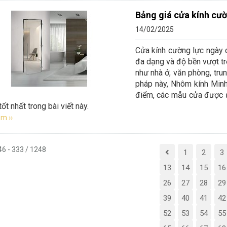
Bảng giá cửa kính cư
14/02/2025
Cửa kính cường lực ngày 
đa dạng và độ bền vượt tr
như nhà ở, văn phòng, tru
pháp này, Nhôm kính Minh 
điểm, các mẫu cửa được ư
ốt nhất trong bài viết này.
m ››
 46 - 333 / 1248
1
2
3
13
14
15
16
26
27
28
29
39
40
41
42
52
53
54
55