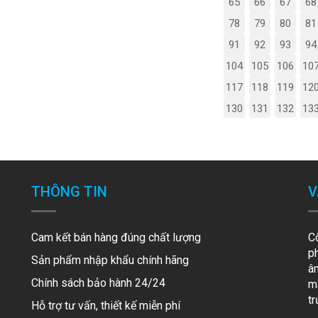
65
66
67
68
78
79
80
81
91
92
93
94
104
105
106
10
117
118
119
12
130
131
132
13
THÔNG TIN
V
Cam kết bán hàng đúng chất lượng
C
p
Sản phẩm nhập khẩu chính hãng
â
Chính sách bảo hành 24/24
mã
t
Hỗ trợ tư vấn, thiết kế miễn phí