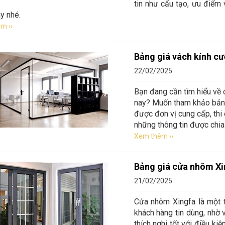
tin như cấu tạo, ưu điểm 
y nhé.
m ››
Bảng giá vách kính cư
22/02/2025
Bạn đang cần tìm hiểu về c
nay? Muốn tham khảo bảng
được đơn vị cung cấp, th
những thông tin được chia 
Xem thêm ››
Bảng giá cửa nhôm Xi
21/02/2025
Cửa nhôm Xingfa là một 
khách hàng tin dùng, nhờ v
t kế vách kính phòng tắm
Vách kính phòng tắm tiệ
thích nghi tốt với điều k