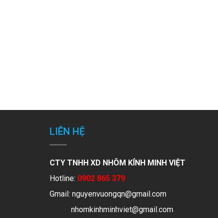
LIÊN HỆ
CTY TNHH XD NHÔM KÍNH MINH VIỆT
Hotline:
0902 865 379
Gmail:
nguyenvuongqn@gmail.com
nhomkinhminhviet@gmail.com