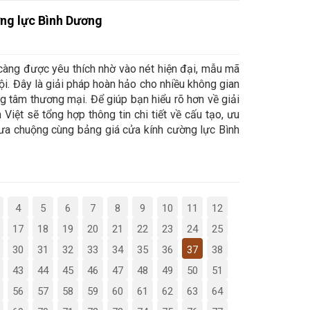
ờng lực Bình Dương
càng được yêu thích nhờ vào nét hiện đại, mẫu mã
ội. Đây là giải pháp hoàn hảo cho nhiều không gian
ng tâm thương mại. Để giúp bạn hiểu rõ hơn về giải
Việt sẽ tổng hợp thông tin chi tiết về cấu tạo, ưu
a chuộng cùng bảng giá cửa kính cường lực Bình
4
5
6
7
8
9
10
11
12
17
18
19
20
21
22
23
24
25
30
31
32
33
34
35
36
37
38
43
44
45
46
47
48
49
50
51
56
57
58
59
60
61
62
63
64