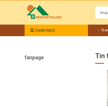
DANH MỤC
Tra
Tin 
fanpage