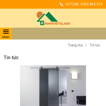
HOTLINE:
0902 865 379
Trang chủ
/
Tin tức
Tin tức