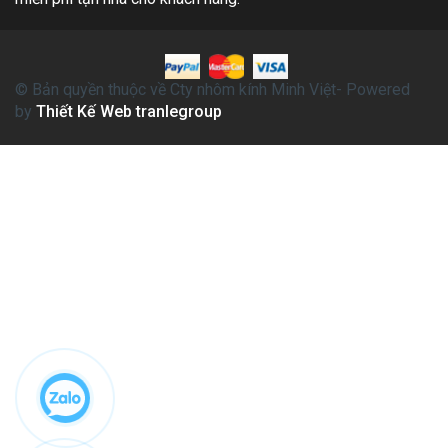
© Bản quyền thuộc về Cty nhôm kính Minh Việt- Powered
by
Thiết Kế Web tranlegroup