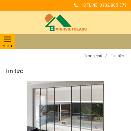
HOTLINE:
0902 865 379
Trang chủ
/
Tin tức
Tin tức