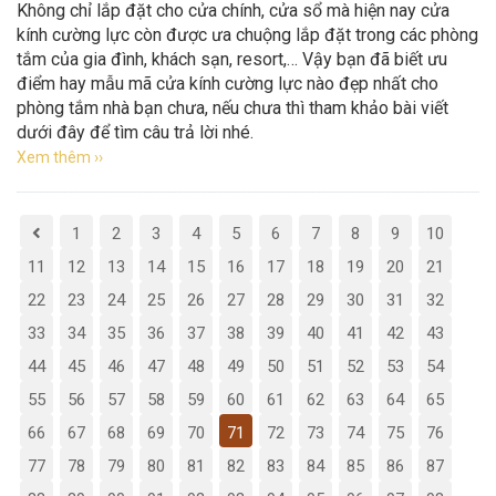
Không chỉ lắp đặt cho cửa chính, cửa sổ mà hiện nay cửa
kính cường lực còn được ưa chuộng lắp đặt trong các phòng
tắm của gia đình, khách sạn, resort,… Vậy bạn đã biết ưu
điểm hay mẫu mã cửa kính cường lực nào đẹp nhất cho
phòng tắm nhà bạn chưa, nếu chưa thì tham khảo bài viết
dưới đây để tìm câu trả lời nhé.
Xem thêm ››
1
2
3
4
5
6
7
8
9
10
11
12
13
14
15
16
17
18
19
20
21
22
23
24
25
26
27
28
29
30
31
32
33
34
35
36
37
38
39
40
41
42
43
44
45
46
47
48
49
50
51
52
53
54
55
56
57
58
59
60
61
62
63
64
65
66
67
68
69
70
71
72
73
74
75
76
77
78
79
80
81
82
83
84
85
86
87