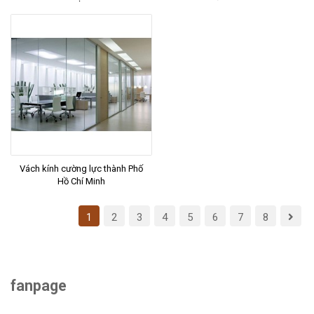
Vách kính cường lực thành Phố
Hồ Chí Minh
1
2
3
4
5
6
7
8
fanpage