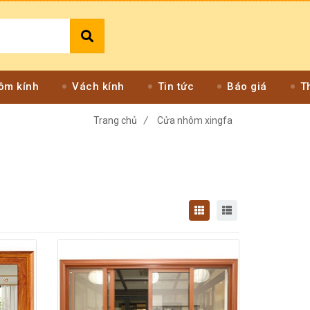
ôm kính
Vách kính
Tin tức
Báo giá
T
Trang chủ
/
Cửa nhôm xingfa