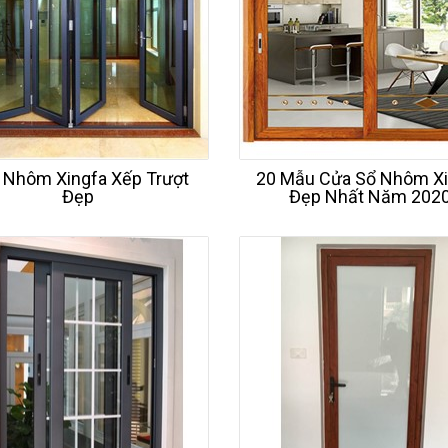
 Nhôm Xingfa Xếp Trượt
20 Mẫu Cửa Sổ Nhôm Xi
Đẹp
Đẹp Nhất Năm 202
t kế vách kính phòng tắm
Vách kính phòng tắm tiệ