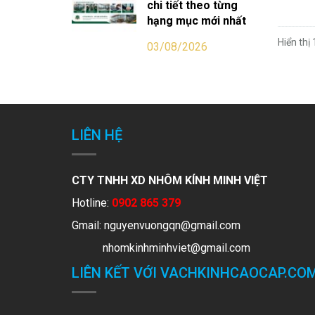
chi tiết theo từng
hạng mục mới nhất
Hiển thị 
03/08/2026
LIÊN HỆ
CTY TNHH XD NHÔM KÍNH MINH VIỆT
Hotline:
0902 865 379
Gmail:
nguyenvuongqn@gmail.com
nhomkinhminhviet@gmail.com
LIÊN KẾT VỚI VACHKINHCAOCAP.CO