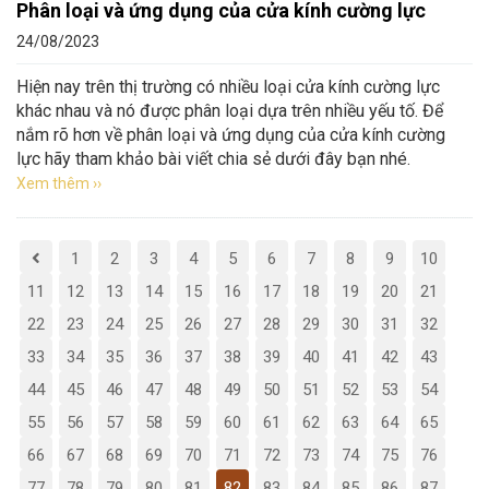
Phân loại và ứng dụng của cửa kính cường lực
24/08/2023
Hiện nay trên thị trường có nhiều loại cửa kính cường lực
khác nhau và nó được phân loại dựa trên nhiều yếu tố. Để
nắm rõ hơn về phân loại và ứng dụng của cửa kính cường
lực hãy tham khảo bài viết chia sẻ dưới đây bạn nhé.
Xem thêm ››
1
2
3
4
5
6
7
8
9
10
11
12
13
14
15
16
17
18
19
20
21
22
23
24
25
26
27
28
29
30
31
32
33
34
35
36
37
38
39
40
41
42
43
44
45
46
47
48
49
50
51
52
53
54
55
56
57
58
59
60
61
62
63
64
65
66
67
68
69
70
71
72
73
74
75
76
77
78
79
80
81
82
83
84
85
86
87