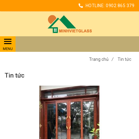
HOTLINE:
0902 865 379
Trang chủ
/
Tin tức
Tin tức