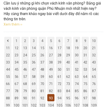
Cần lưu ý những gì khi chọn vách kính văn phòng? Bảng giá
vách kính văn phòng quận Phú Nhuận mới nhất hiện nay?
Hãy cùng tham khảo ngay bài viết dưới đây để nắm rõ các
thông tin trên.
Xem thêm ››
1
2
3
4
5
6
7
8
9
10
11
12
13
14
15
16
17
18
19
20
21
22
23
24
25
26
27
28
29
30
31
32
33
34
35
36
37
38
39
40
41
42
43
44
45
46
47
48
49
50
51
52
53
54
55
56
57
58
59
60
61
62
63
64
65
66
67
68
69
70
71
72
73
74
75
76
77
78
79
80
81
82
83
84
85
86
87
88
89
90
91
92
93
94
95
96
97
98
99
100
101
102
103
104
105
106
107
108
109