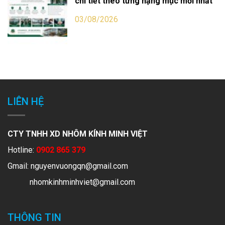
chi tiết theo từng hạng mục mới nhất
03/08/2026
LIÊN HỆ
CTY TNHH XD NHÔM KÍNH MINH VIỆT
Hotline:
0902 865 379
Gmail:
nguyenvuongqn@gmail.com
nhomkinhminhviet@gmail.com
THÔNG TIN