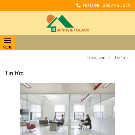
HOTLINE:
0902 865 379
Trang chủ
/
Tin tức
Tin tức