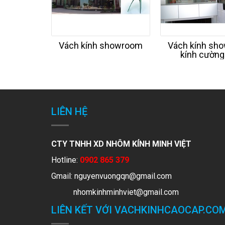
Vách kính showroom
Vách kính sh
kính cường
LIÊN HỆ
CTY TNHH XD NHÔM KÍNH MINH VIỆT
Hotline:
0902 865 379
Gmail:
nguyenvuongqn@gmail.com
nhomkinhminhviet@gmail.com
LIÊN KẾT VỚI VACHKINHCAOCAP.CO