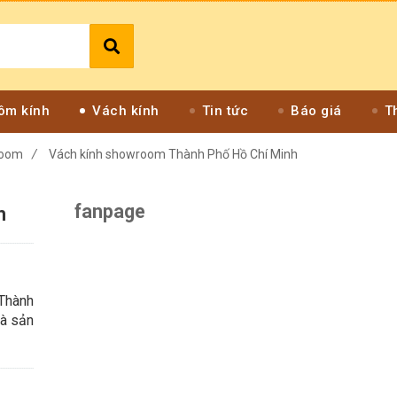
ôm kính
Vách kính
Tin tức
Báo giá
T
room
/
Vách kính showroom Thành Phố Hồ Chí Minh
fanpage
h
 Thành
là sản