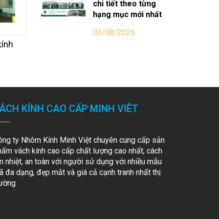
chi tiết theo từng
hạng mục mới nhất
03/08/2026
kính
Ưu điểm vách kính
showroom
ÁCH KÍNH CAO CẤP MINH VIÊT
ông ty Nhôm Kính Minh Việt chuyên cung cấp sản
hẩm vách kính cao cấp chất lượng cao nhất, cách
m nhiệt, an toàn với người sử dụng với nhiều mẫu
 đa dạng, đẹp mắt và giá cả cạnh tranh nhất thị
rường