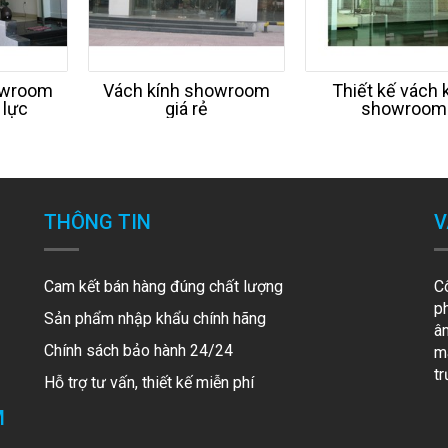
owroom
Vách kính showroom
Thiết kế vách 
 lực
giá rẻ
showroom
THÔNG TIN
V
Cam kết bán hàng đúng chất lượng
C
p
Sản phẩm nhập khẩu chính hãng
â
Chính sách bảo hành 24/24
mã
t
Hỗ trợ tư vấn, thiết kế miễn phí
M