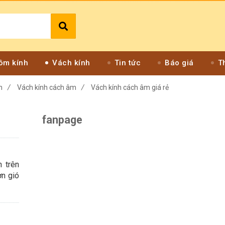
ôm kính
Vách kính
Tin tức
Báo giá
T
h
/
Vách kính cách âm
/
Vách kính cách âm giá rẻ
fanpage
 trên
ơn gió