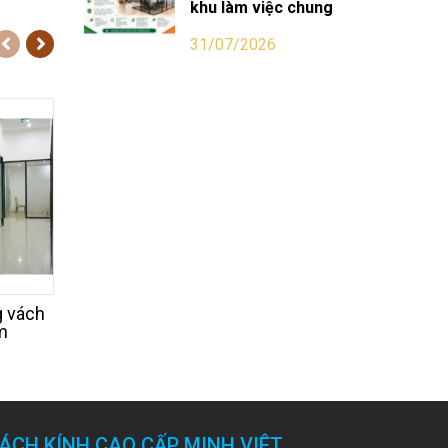
khu làm việc chung
31/07/2026
g vách
Vách kính cách âm cửa
Vách kính cách 
m
nhôm
phòng ngủ
ÁCH KÍNH CAO CẤP MINH VIÊT