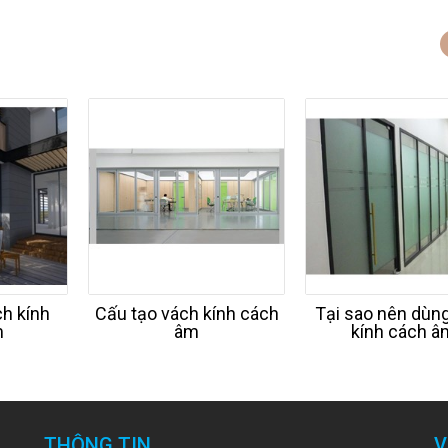
h kính
Cấu tạo vách kính cách
Tại sao nên dùn
m
âm
kính cách â
THÔNG TIN
V