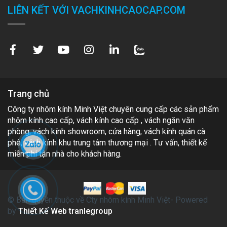
LIÊN KẾT VỚI VACHKINHCAOCAP.COM
Trang chủ
Công ty nhôm kính Minh Việt chuyên cung cấp các sản phẩm
nhôm kính cao cấp, vách kính cao cấp , vách ngăn văn
phòng, vách kính showroom, cửa hàng, vách kính quán cà
phê, vách kính khu trung tâm thương mại . Tư vấn, thiết kế
miễn phí tận nhà cho khách hàng.
© Bản quyền thuộc về Cty nhôm kính Minh Việt- Powered
by
Thiết Kế Web tranlegroup