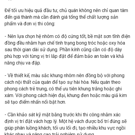
Để tối ưu hiệu quả đầu tư, chủ quán không nên chỉ quan tâm
đến giá thành mà cần đánh giá tổng thể chất lượng sản
phẩm và đơn vị thi công:
- Nên lựa chọn hệ nhôm có độ cứng tốt, bề mặt sơn tĩnh điện
đồng đều nhằm hạn chế tình trạng bong tróc hoặc oxy hóa
sau thời gian dài sử dụng. Phần kính cũng cần có độ dày
phù hợp với từng vị trí lắp đặt để đảm bảo an toàn và khả
năng chịu va đập.
- Về thiết kế, màu sắc khung nhôm nên đồng bộ với phong
cách nội thất của quán để tạo sự hài hòa. Nếu quán theo
phong cách trẻ trung, có thể ưu tiên khung trắng hoặc ghi
xám. Với phong cách hiện đại, khung đen hoặc màu giả kim
sẽ tạo điểm nhấn nổi bật hơn.
- Cần khảo sát kỹ mặt bằng trước khi thi công nhằm xác
định vị trí đặt vách hợp lý. Một hệ vách được bố trí đúng sẽ
giúp phân luồng khách, tối ưu lối đi, tạo nhiều khu vực ngồi
khác nhau và nâng cao trải nghiệm sử dụng.