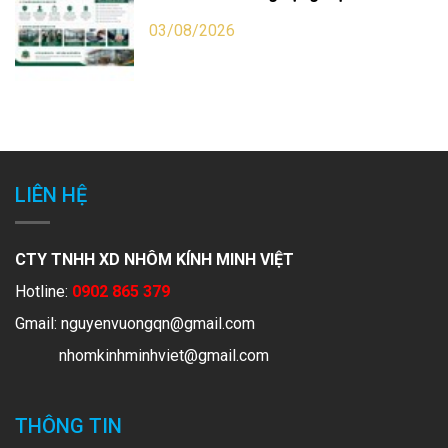
03/08/2026
LIÊN HỆ
CTY TNHH XD NHÔM KÍNH MINH VIỆT
Hotline:
0902 865 379
Gmail:
nguyenvuongqn@gmail.com
nhomkinhminhviet@gmail.com
THÔNG TIN