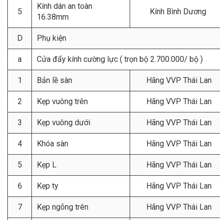
Kính dán an toàn
5
Kính Bình Dương
16.38mm
D
Phụ kiện
a
Cửa đẩy kính cường lực ( trọn bộ 2.700.000/ bộ )
1
Bản lề sàn
Hãng VVP Thái Lan
2
Kẹp vuông trên
Hãng VVP Thái Lan
3
Kẹp vuông dưới
Hãng VVP Thái Lan
4
Khóa sàn
Hãng VVP Thái Lan
5
Kẹp L
Hãng VVP Thái Lan
6
Kẹp ty
Hãng VVP Thái Lan
7
Kẹp ngõng trên
Hãng VVP Thái Lan