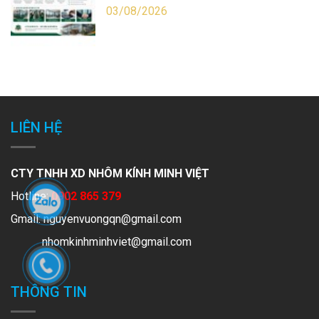
03/08/2026
LIÊN HỆ
CTY TNHH XD NHÔM KÍNH MINH VIỆT
Hotline:
0902 865 379
Gmail:
nguyenvuongqn@gmail.com
nhomkinhminhviet@gmail.com
THÔNG TIN