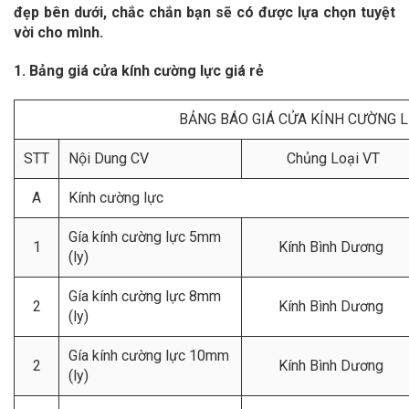
đẹp bên dưới, chắc chắn bạn sẽ có được lựa chọn tuyệt
vời cho mình.
1. Bảng giá cửa kính cường lực giá rẻ
BẢNG BÁO GIÁ CỬA KÍNH CƯỜNG 
STT
Nội Dung CV
Chủng Loại VT
A
Kính cường lực
Gía kính cường lực 5mm
1
Kính Bình Dương
(ly)
Gía kính cường lực 8mm
2
Kính Bình Dương
(ly)
Gía kính cường lực 10mm
2
Kính Bình Dương
(ly)