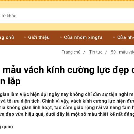
ng chủ
Giới thiệu
Cửa nhôm xingfa
Cửa nh
Trang chủ
/
Tin tức
/
50+ mẫu vác
 mẫu vách kính cường lực đẹp 
n lắp
gian làm việc hiện đại ngày nay không chỉ cần sự tiện nghi 
và tối ưu diện tích. Chính vì vậy, vách kính cường lực hiện 
ia không gian linh hoạt, tạo cảm giác rộng rãi và nâng tầm 
a đẹp vừa hiệu quả, dưới đây là một số mẫu thiết kế rất đán
g quan