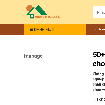
DANH MỤC
Tra
50+
fanpage
chọ
Không 
nghiệp 
phân ch
pháp vừ
1. Tổn