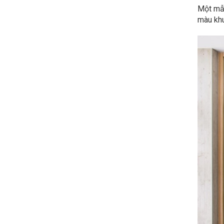
Một mẫu
màu khu