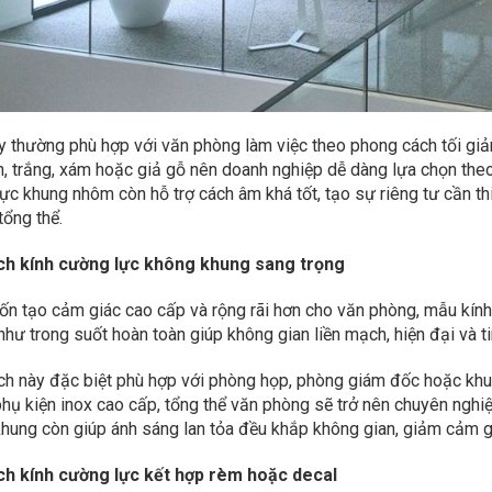
 thường phù hợp với văn phòng làm việc theo phong cách tối giả
, trắng, xám hoặc giả gỗ nên doanh nghiệp dễ dàng lựa chọn theo
ực khung nhôm còn hỗ trợ cách âm khá tốt, tạo sự riêng tư cần 
tổng thể.
ách kính cường lực không khung sang trọng
n tạo cảm giác cao cấp và rộng rãi hơn cho văn phòng, mẫu kính 
như trong suốt hoàn toàn giúp không gian liền mạch, hiện đại và ti
ch này đặc biệt phù hợp với phòng họp, phòng giám đốc hoặc khu 
phụ kiện inox cao cấp, tổng thể văn phòng sẽ trở nên chuyên ngh
hung còn giúp ánh sáng lan tỏa đều khắp không gian, giảm cảm giá
ách kính cường lực kết hợp rèm hoặc decal