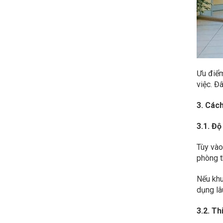
Ưu điểm
việc. Đ
3. Các
3.1. Độ
Tùy vào
phòng t
Nếu khu
dụng lâ
3.2. Th