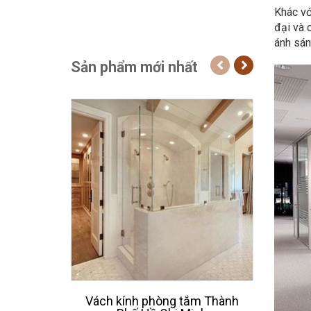
Khác vớ
đại và 
ánh sán
Sản phẩm mới nhất
Vách kính phòng tắm Thành
Thiế