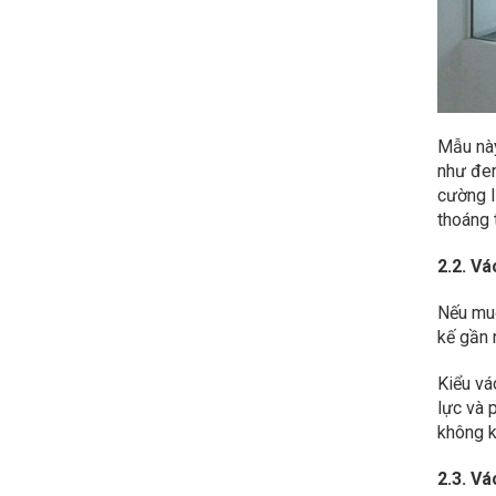
Mẫu này
như đen
cường l
thoáng 
2.2. V
Nếu muố
kế gần 
Kiểu vá
lực và 
không k
2.3. V