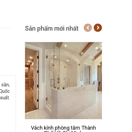
Sản phẩm mới nhất
 sần,
 Quốc
xuất.
Vách kính phòng tắm Thành
Thiết 