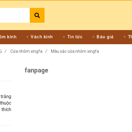
ôm kính
Vách kính
Tin tức
Báo giá
T
ủ
/
Cửa nhôm xingfa
/
Màu sắc cửa nhôm xingfa
fanpage
 trắng
 thuộc
 thích